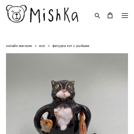
онлайн магазин
>
все
>
фигурка кот с рыбами