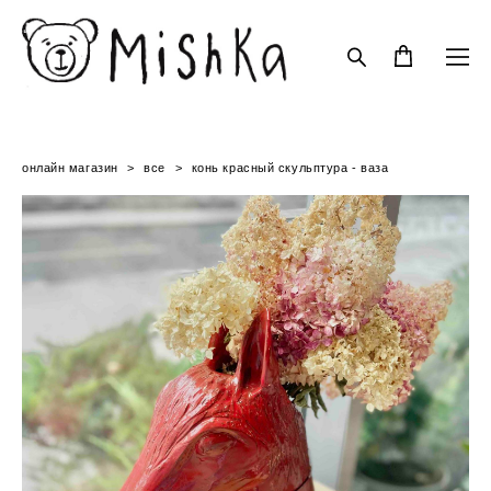
онлайн магазин
>
все
>
конь красный скульптура - ваза