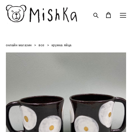
онлайн магазин
>
все
>
кружка яйца